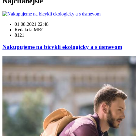
Najčítanejšie
01.08.2021 22:48
Redakcia MRC
8121
Nakupujeme na bicykli ekologicky a s úsmevom