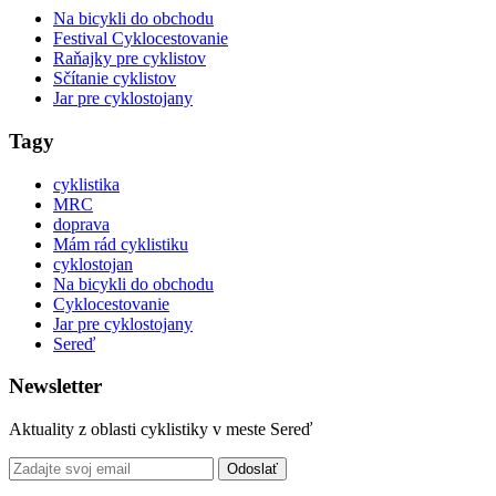
Na bicykli do obchodu
Festival Cyklocestovanie
Raňajky pre cyklistov
Sčítanie cyklistov
Jar pre cyklostojany
Tagy
cyklistika
MRC
doprava
Mám rád cyklistiku
cyklostojan
Na bicykli do obchodu
Cyklocestovanie
Jar pre cyklostojany
Sereď
Newsletter
Aktuality z oblasti cyklistiky v meste Sereď
Odoslať