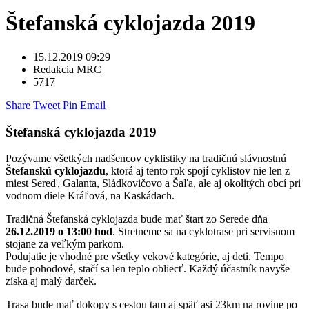
Štefanská cyklojazda 2019
15.12.2019 09:29
Redakcia MRC
5717
Share
Tweet
Pin
Email
Štefanská cyklojazda 2019
Pozývame všetkých nadšencov cyklistiky na tradičnú slávnostnú
Štefanskú cyklojazdu
, ktorá aj tento rok spojí cyklistov nie len z
miest Sereď, Galanta, Sládkovičovo a Šaľa, ale aj okolitých obcí pri
vodnom diele Kráľová, na Kaskádach.
Tradičná Štefanská cyklojazda bude mať štart zo Serede dňa
26.12.2019 o 13:00 hod
. Stretneme sa na cyklotrase pri servisnom
stojane za veľkým parkom.
Podujatie je vhodné pre všetky vekové kategórie, aj deti. Tempo
bude pohodové, stačí sa len teplo obliecť. Každý účastník navyše
získa aj malý darček.
Trasa bude mať dokopy s cestou tam aj späť asi 23km na rovine po