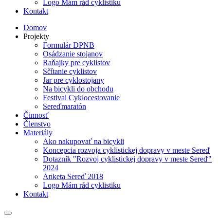
Logo Mám rád cyklistiku
Kontakt
Domov
Projekty
Formulár DPNB
Osádzanie stojanov
Raňajky pre cyklistov
Sčítanie cyklistov
Jar pre cyklostojany
Na bicykli do obchodu
Festival Cyklocestovanie
Sereďmaratón
Činnosť
Členstvo
Materiály
Ako nakupovať na bicykli
Koncepcia rozvoja cyklistickej dopravy v meste Sereď
Dotazník "Rozvoj cyklistickej dopravy v meste Sereď"
2024
Anketa Sereď 2018
Logo Mám rád cyklistiku
Kontakt