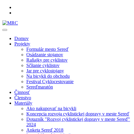
Domov
Projekty
Formulár mesto Sereď
Osádzanie stojanov
Raňajky pre cyklistov
Sčítanie cyklistov
Jar pre cyklostojany
Na bicykli do obchodu
Festival Cyklocestovanie
Sereďmaratón
Činnosť
Členstvo
Materiály
Ako nakupovať na bicykli
Koncepcia rozvoja cyklistickej dopravy v meste Sereď
Dotazník "Rozvoj cyklistickej dopravy v meste Sereď"
2024
Anketa Sereď 2018